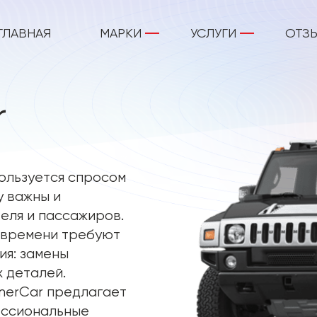
ГЛАВНАЯ
МАРКИ
УСЛУГИ
ОТЗ
r
ользуется спросом
у важны и
еля и пассажиров.
 времени требуют
ия: замены
х деталей.
merCar предлагает
ессиональные